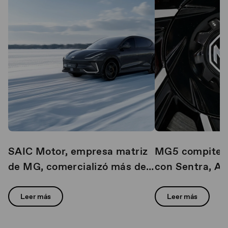
SAIC Motor, empresa matriz
MG5 compite c
de MG, comercializó más de 1
con Sentra, Av
millón de vehículos a nivel
líderes de ven
mundial durante el primer
Leer más
Leer más
trimestre de 2026